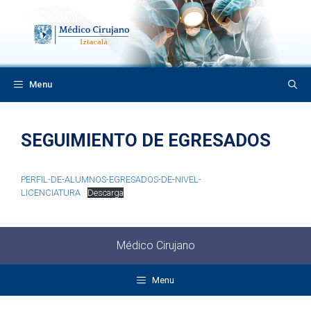
Saltar
al
contenido
Menu
SEGUIMIENTO DE EGRESADOS
PERFIL-DE-ALUMNOS-EGRESADOS-DE-NIVEL-
LICENCIATURA
Descarga
Médico Cirujano
Menu